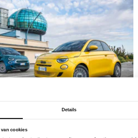
verzekering
Details
ef
aratie door JVK
r bij schade
 van cookies