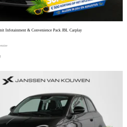
it Infotainment & Convenience Pack JBL Carplay
benzine
f