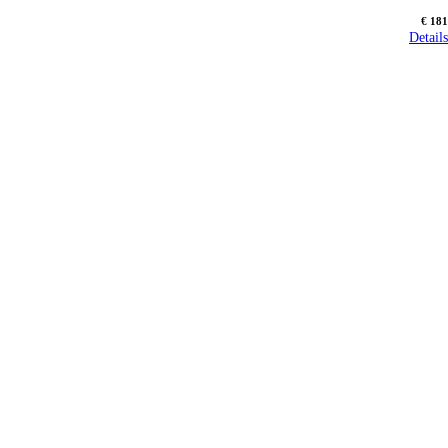
€ 181
Details