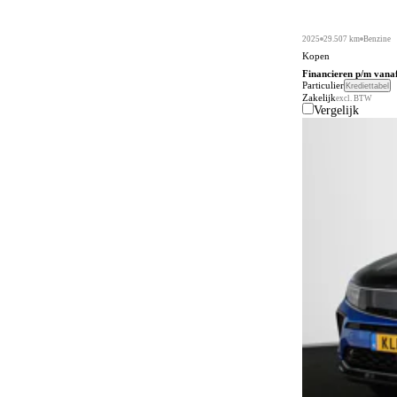
2025
29.507 km
Benzine
Kopen
Financieren p/m vana
Particulier
Krediettabel
Zakelijk
excl. BTW
Vergelijk