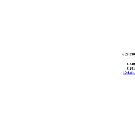
€ 29.890
€ 340
€ 281
Details