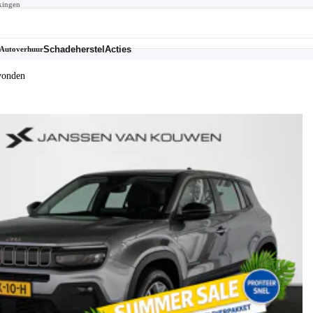
kingen
Schadeherstel
Acties
Autoverhuur
vonden