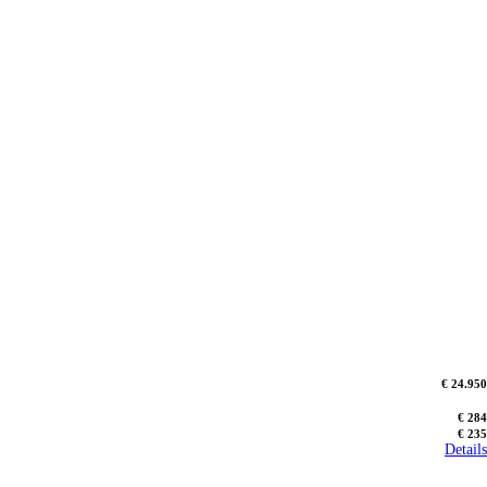
€ 24.950
€ 284
€ 235
Details