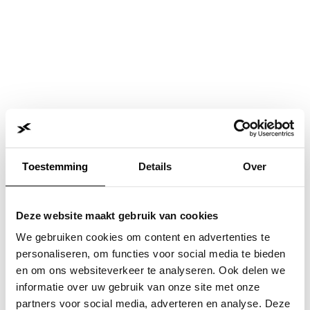
Toestemming
Details
Over
Deze website maakt gebruik van cookies
We gebruiken cookies om content en advertenties te
personaliseren, om functies voor social media te bieden
en om ons websiteverkeer te analyseren. Ook delen we
informatie over uw gebruik van onze site met onze
Application error: a
client
-side exception has occurred while
partners voor social media, adverteren en analyse. Deze
loading
www.jvk.nl
(see the
browser console
for more