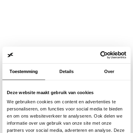
Toestemming
Details
Over
Deze website maakt gebruik van cookies
We gebruiken cookies om content en advertenties te
personaliseren, om functies voor social media te bieden
en om ons websiteverkeer te analyseren. Ook delen we
informatie over uw gebruik van onze site met onze
Application error: a
client
-side exception has occurred while
partners voor social media, adverteren en analyse. Deze
loading
www.jvk.nl
(see the
browser console
for more