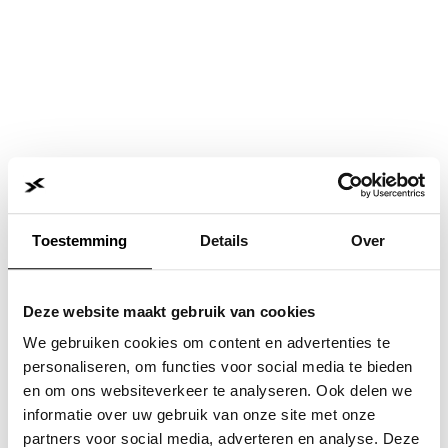
Toestemming
Details
Over
Deze website maakt gebruik van cookies
We gebruiken cookies om content en advertenties te
personaliseren, om functies voor social media te bieden
en om ons websiteverkeer te analyseren. Ook delen we
informatie over uw gebruik van onze site met onze
Application error: a
client
-side exception has occurred while
partners voor social media, adverteren en analyse. Deze
loading
www.jvk.nl
(see the
browser console
for more