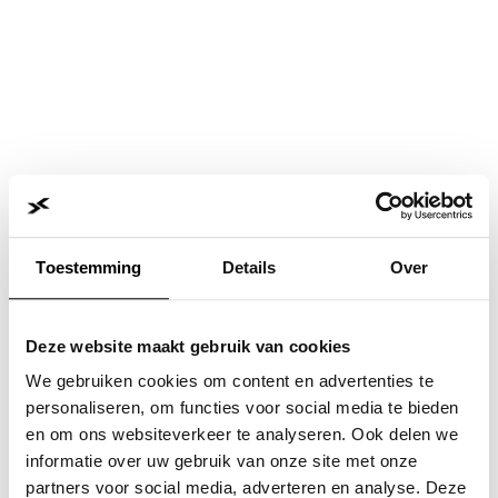
Toestemming
Details
Over
Deze website maakt gebruik van cookies
We gebruiken cookies om content en advertenties te
personaliseren, om functies voor social media te bieden
en om ons websiteverkeer te analyseren. Ook delen we
informatie over uw gebruik van onze site met onze
Application error: a
client
-side exception has occurred while
partners voor social media, adverteren en analyse. Deze
loading
www.jvk.nl
(see the
browser console
for more