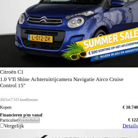
Citroën C1
1.0 VTi Shine Achteruitrijcamera Navigatie Airco Cruise
Control 15"
2021
17.515 km
Benzine
Kopen
€ 10.740
Financieren p/m vanaf
€ 122
Particulier
Krediettabel
Vergelijk
Details