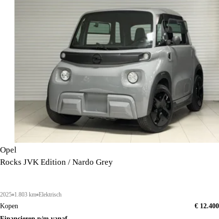
Opel
Rocks JVK Edition / Nardo Grey
2025
1.803 km
Elektrisch
Kopen
€ 12.400
Financieren p/m vanaf