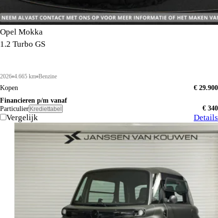
Opel Mokka
1.2 Turbo GS
2026
4.665 km
Benzine
Kopen
€ 29.900
Financieren p/m vanaf
€ 340
Particulier
Krediettabel
Vergelijk
Details