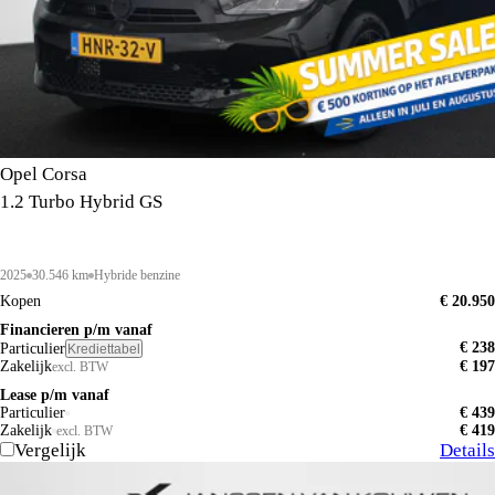
Opel Corsa
1.2 Turbo Hybrid GS
2025
30.546 km
Hybride benzine
Kopen
€ 20.950
Financieren p/m vanaf
€ 238
Particulier
Krediettabel
Zakelijk
€ 197
excl. BTW
Lease p/m vanaf
Particulier
€ 439
Zakelijk
€ 419
excl. BTW
Vergelijk
Details