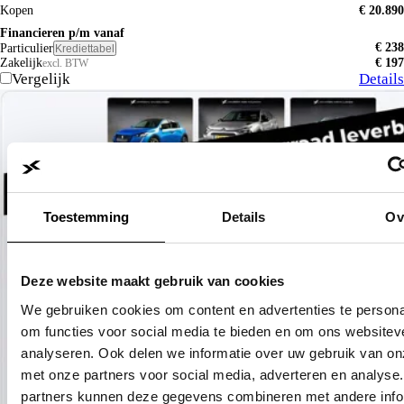
Kopen
€ 20.890
Financieren p/m vanaf
€ 238
Particulier
Krediettabel
Zakelijk
€ 197
excl. BTW
Vergelijk
Details
Toestemming
Details
Ov
Deze website maakt gebruik van cookies
We gebruiken cookies om content en advertenties te persona
om functies voor social media te bieden en om ons websitev
analyseren. Ook delen we informatie over uw gebruik van on
met onze partners voor social media, adverteren en analyse
partners kunnen deze gegevens combineren met andere info