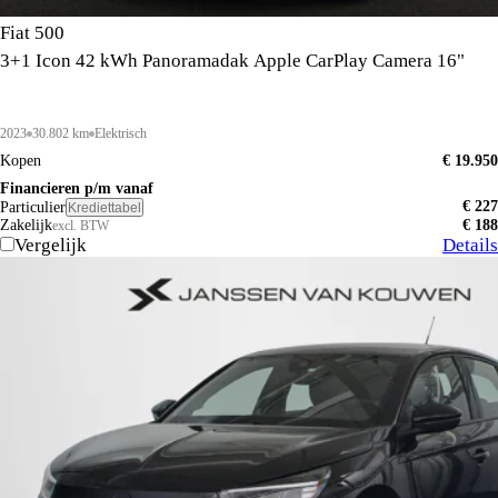
Fiat 500
3+1 Icon 42 kWh Panoramadak Apple CarPlay Camera 16"
2023
30.802 km
Elektrisch
Kopen
€ 19.950
Financieren p/m vanaf
€ 227
Particulier
Krediettabel
Zakelijk
€ 188
excl. BTW
Vergelijk
Details