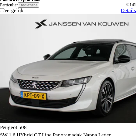
€ 141
Particulier
Krediettabel
Vergelijk
Details
Peugeot 508
SW 1.6 HYbrid GT Line Panoramadak Nappa Leder