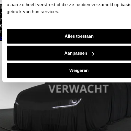
u aan ze heeft verstrekt of die ze hebben verzameld op basi
Private lease
gebruik van hun services.
Al gedacht aan private lease?
Nu al vanaf
€
299- p/m
Configureer nu
Direct leverbaar
Alles toestaan
Bekijk aanbod
Aanpassen
Weigeren