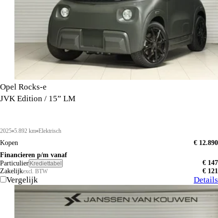
Opel Rocks-e
JVK Edition / 15” LM
2025
5.892 km
Elektrisch
Kopen
€ 12.890
Financieren p/m vanaf
€ 147
Particulier
Krediettabel
Zakelijk
€ 121
excl. BTW
Vergelijk
Details