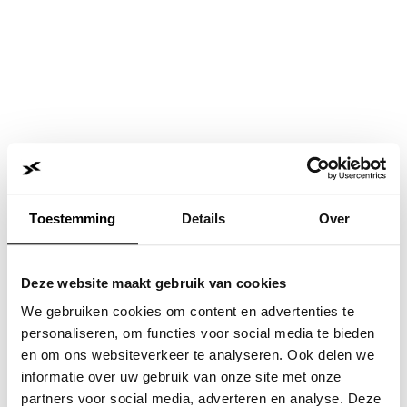
Toestemming
Details
Over
Deze website maakt gebruik van cookies
We gebruiken cookies om content en advertenties te
personaliseren, om functies voor social media te bieden
en om ons websiteverkeer te analyseren. Ook delen we
informatie over uw gebruik van onze site met onze
Application error: a
client
-side exception has occurred while
partners voor social media, adverteren en analyse. Deze
loading
www.jvk.nl
(see the
browser console
for more