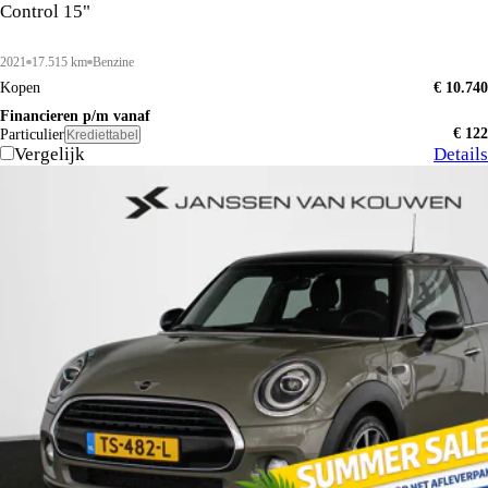
Control 15"
2021
17.515 km
Benzine
Kopen
€ 10.740
Financieren p/m vanaf
€ 122
Particulier
Krediettabel
Vergelijk
Details