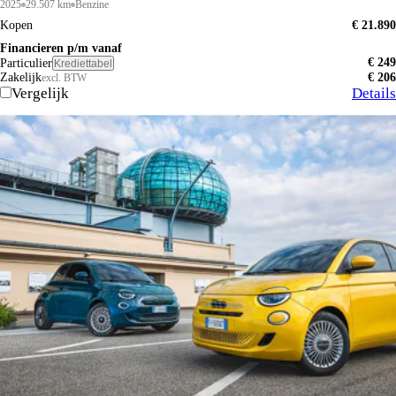
2025
29.507 km
Benzine
Kopen
€ 21.890
Financieren p/m vanaf
€ 249
Particulier
Krediettabel
Zakelijk
€ 206
excl. BTW
Vergelijk
Details