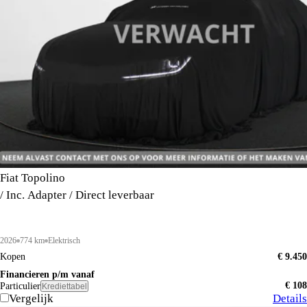
Fiat Topolino
/ Inc. Adapter / Direct leverbaar
2026
774 km
Elektrisch
Kopen
€ 9.450
Financieren p/m vanaf
€ 108
Particulier
Krediettabel
Vergelijk
Details