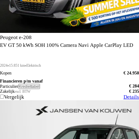
Peugeot e-208
EV GT 50 kWh SOH 100% Camera Navi Apple CarPlay LED
2024
15.851 km
Elektrisch
Kopen
€ 24.950
Financieren p/m vanaf
€ 284
Particulier
Krediettabel
Zakelijk
€ 235
excl. BTW
Vergelijk
Details