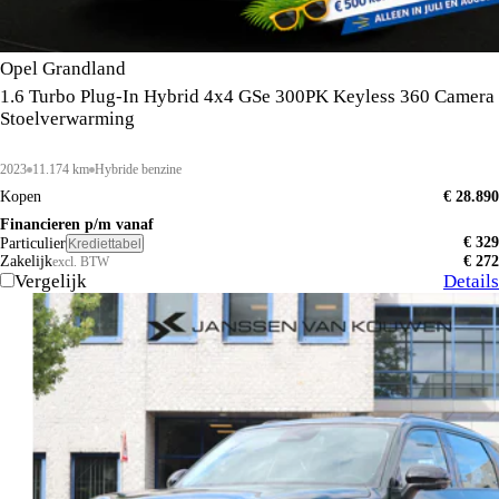
Opel Grandland
1.6 Turbo Plug-In Hybrid 4x4 GSe 300PK Keyless 360 Camera
Stoelverwarming
2023
11.174 km
Hybride benzine
Kopen
€ 28.890
Financieren p/m vanaf
€ 329
Particulier
Krediettabel
Zakelijk
€ 272
excl. BTW
Vergelijk
Details