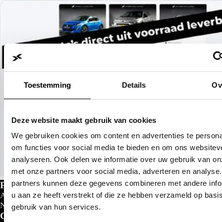
Toestemming
Details
Ov
Deze website maakt gebruik van cookies
We gebruiken cookies om content en advertenties te persona
om functies voor social media te bieden en om ons websitev
analyseren. Ook delen we informatie over uw gebruik van on
met onze partners voor social media, adverteren en analyse
partners kunnen deze gegevens combineren met andere info
Private lease
u aan ze heeft verstrekt of die ze hebben verzameld op basi
Al gedacht aan private lease?
Nu al vanaf
€
299- p/m
gebruik van hun services.
Configureer nu