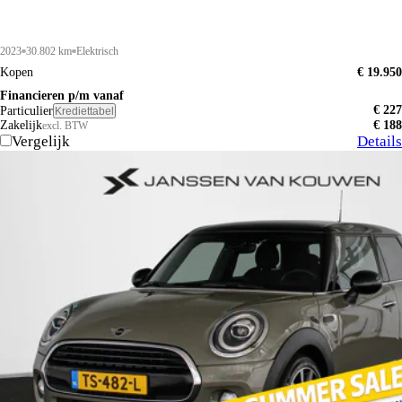
2023
30.802 km
Elektrisch
Kopen
€ 19.950
Financieren p/m vanaf
€ 227
Particulier
Krediettabel
Zakelijk
€ 188
excl. BTW
Vergelijk
Details