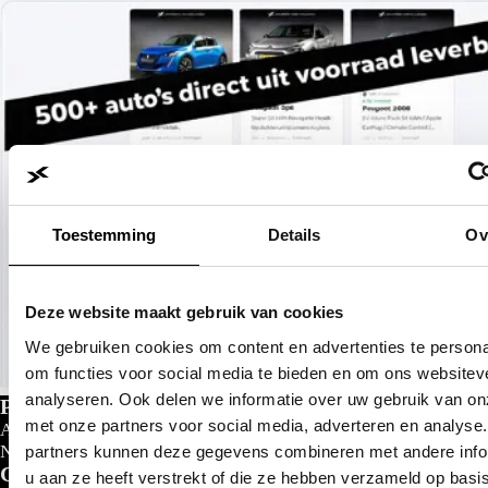
Toestemming
Details
Ov
Deze website maakt gebruik van cookies
We gebruiken cookies om content en advertenties te persona
om functies voor social media te bieden en om ons websitev
analyseren. Ook delen we informatie over uw gebruik van on
Private lease
met onze partners voor social media, adverteren en analyse
Al gedacht aan private lease?
Nu al vanaf
€
299- p/m
partners kunnen deze gegevens combineren met andere info
Configureer nu
u aan ze heeft verstrekt of die ze hebben verzameld op basi