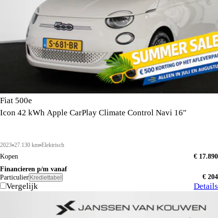
Fiat 500e
Icon 42 kWh Apple CarPlay Climate Control Navi 16"
2023
27.130 km
Elektrisch
Kopen
€ 17.890
Financieren p/m vanaf
€ 204
Particulier
Krediettabel
Vergelijk
Details