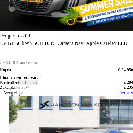
Peugeot e-208
EV GT 50 kWh SOH 100% Camera Navi Apple CarPlay LED
2024
15.851 km
Elektrisch
Kopen
€ 24.950
Financieren p/m vanaf
€ 284
Particulier
Krediettabel
Zakelijk
€ 235
excl. BTW
Vergelijk
Details