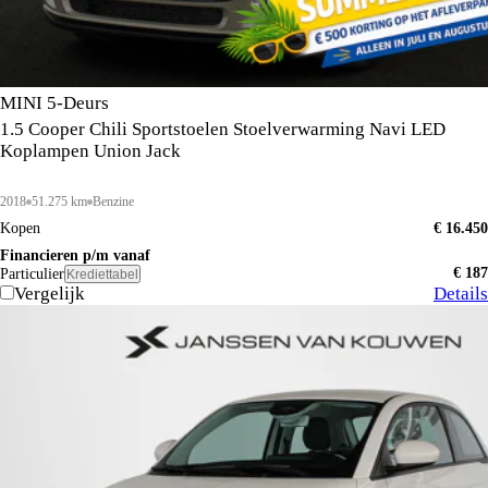
MINI 5-Deurs
1.5 Cooper Chili Sportstoelen Stoelverwarming Navi LED
Koplampen Union Jack
2018
51.275 km
Benzine
Kopen
€ 16.450
Financieren p/m vanaf
€ 187
Particulier
Krediettabel
Vergelijk
Details