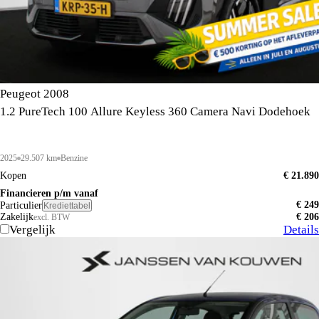
Peugeot 2008
1.2 PureTech 100 Allure Keyless 360 Camera Navi Dodehoek
2025
29.507 km
Benzine
Kopen
€ 21.890
Financieren p/m vanaf
€ 249
Particulier
Krediettabel
Zakelijk
€ 206
excl. BTW
Vergelijk
Details