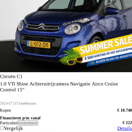
Citroën C1
1.0 VTi Shine Achteruitrijcamera Navigatie Airco Cruise
Control 15"
2021
17.515 km
Benzine
Kopen
€ 10.740
Financieren p/m vanaf
€ 122
Particulier
Krediettabel
Vergelijk
Details