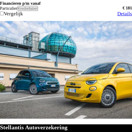
Financieren p/m vanaf
€ 181
Particulier
Krediettabel
Vergelijk
Details
Stellantis Autoverzekering