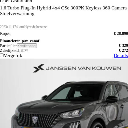
Opel Grandland
1.6 Turbo Plug-In Hybrid 4x4 GSe 300PK Keyless 360 Camera
Stoelverwarming
2023
11.174 km
Hybride benzine
Kopen
€ 28.890
Financieren p/m vanaf
€ 329
Particulier
Krediettabel
Zakelijk
€ 272
excl. BTW
Vergelijk
Details