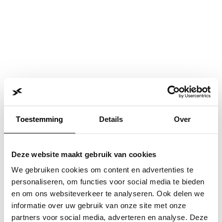
Toestemming
Details
Over
Deze website maakt gebruik van cookies
We gebruiken cookies om content en advertenties te
personaliseren, om functies voor social media te bieden
en om ons websiteverkeer te analyseren. Ook delen we
informatie over uw gebruik van onze site met onze
Application error: a
client
-side exception has occurred while
partners voor social media, adverteren en analyse. Deze
loading
www.jvk.nl
(see the
browser console
for more