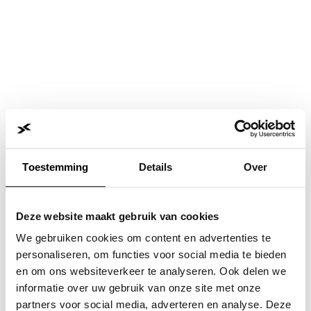
Toestemming
Details
Over
Deze website maakt gebruik van cookies
We gebruiken cookies om content en advertenties te
personaliseren, om functies voor social media te bieden
en om ons websiteverkeer te analyseren. Ook delen we
informatie over uw gebruik van onze site met onze
Application error: a
client
-side exception has occurred while
partners voor social media, adverteren en analyse. Deze
loading
www.jvk.nl
(see the
browser console
for more