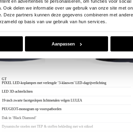
ent en advertenties te personaliseren, om functies voor social
. Ook delen we informatie over uw gebruik van onze site met on
e. Deze partners kunnen deze gegevens combineren met andere i
erzameld op basis van uw gebruik van hun services.
Aanpassen
GT
PIXEL LED-koplampen met verlengde ‘3-klauwen’ LED-dagrijverlichting
LED 3D-achterlichten
19-inch zwarte facetgeslepen lichtmetalen velgen LULEA
PEUGEOT-monogram op voorspatborden
Dak in ‘Black Diamond’
Dynamische stoelen met TEP & stoffen bekleding met wit stiksel