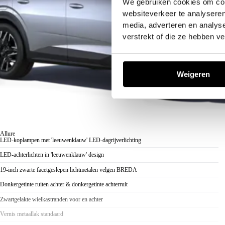
We gebruiken cookies om cont
websiteverkeer te analyseren
media, adverteren en analys
verstrekt of die ze hebben v
Weigeren
Allure
LED-koplampen met 'leeuwenklauw' LED-dagrijverlichting
LED-achterlichten in 'leeuwenklauw' design
19-inch zwarte facetgeslepen lichtmetalen velgen BREDA
Donkergetinte ruiten achter & donkergetinte achterruit
Zwartgelakte wielkastranden voor en achter
Vernis metaallak standaard