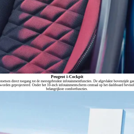
Peugeot i-Cockpit
stoetsen direct toegang tot de meestgebruikte infotainmentfuncties. De afgevlakte bovenzijde ga
n worden geprojecteerd. Onder het 10-inch infotainmentscherm centraal op het dashboard bevin
belangrijkste comfortfuncties.