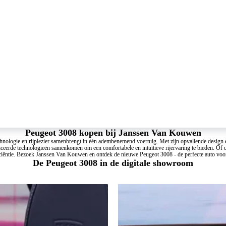
Peugeot 3008 kopen bij Janssen Van Kouwen
ologie en rijplezier samenbrengt in één adembenemend voertuig. Met zijn opvallende design en 
ceerde technologieën samenkomen om een comfortabele en intuïtieve rijervaring te bieden. Of u
ficiëntie. Bezoek Janssen Van Kouwen en ontdek de nieuwe Peugeot 3008 - de perfecte auto voor 
De Peugeot 3008 in de digitale showroom