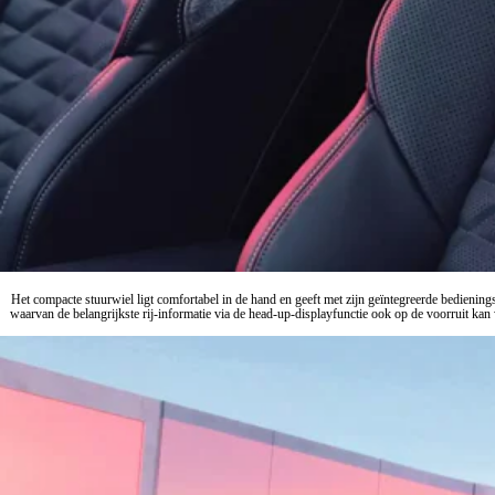
Het compacte stuurwiel ligt comfortabel in de hand en geeft met zijn geïntegreerde bediening
waarvan de belangrijkste rij-informatie via de head-up-displayfunctie ook op de voorruit ka