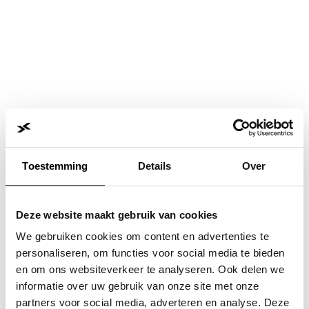
Toestemming
Details
Over
Deze website maakt gebruik van cookies
We gebruiken cookies om content en advertenties te
personaliseren, om functies voor social media te bieden
en om ons websiteverkeer te analyseren. Ook delen we
informatie over uw gebruik van onze site met onze
Application error: a
client
-side exception has occurred while
partners voor social media, adverteren en analyse. Deze
loading
www.jvk.nl
(see the
browser console
for more