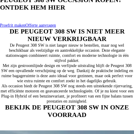
PEUGEOT 308 SW OCCASION KOPEN?
ONTDEK HEM HIER
Proefrit maken
Offerte aanvragen
DE PEUGEOT 308 SW IS NIET MEER
NIEUW VERKRIJGBAAR
De Peugeot 308 SW is niet langer nieuw te bestellen, maar nog wel
beschikbaar als veelzijdige en aantrekkelijke occasion. Deze elegante
stationwagen combineert ruimte, comfort en moderne technologie in één
stijlvol pakket.
Met zijn gestroomlijnde design en verfijnde uitstraling blijft de Peugeot 308
SW een opvallende verschijning op de weg. Dankzij de praktische indeling en
ruime bagageruimte is deze auto ideaal voor gezinnen, maar ook perfect voor
wie extra ruimte en comfort zoekt in het dagelijks gebruik.
Als occasion biedt de Peugeot 308 SW nog steeds een uitstekende rijervaring,
met efficiënte motoren en geavanceerde technologieën. Of je nu kiest voor een
Plug-in Hybrid of een benzinevariant, je profiteert van een fijne balans tussen
prestaties en zuinigheid.
BEKIJK DE PEUGEOT 308 SW IN ONZE
VOORRAAD