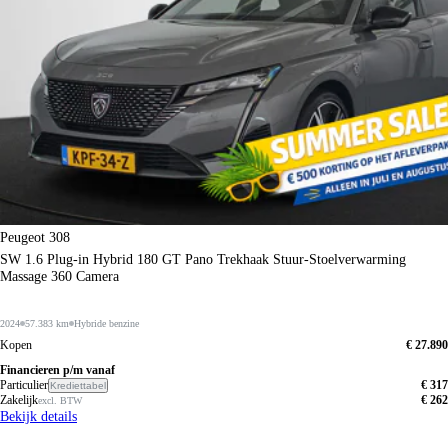
Peugeot 308
SW 1.6 Plug-in Hybrid 180 GT Pano Trekhaak Stuur-Stoelverwarming
Massage 360 Camera
2024
57.383 km
Hybride benzine
Kopen
€ 27.890
Financieren p/m vanaf
Particulier
€ 317
Krediettabel
Zakelijk
€ 262
excl. BTW
Bekijk details