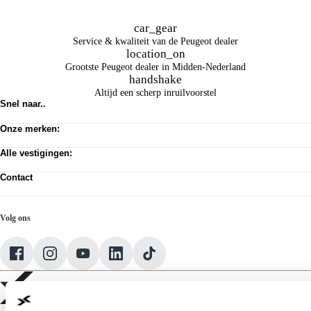
car_gear
Service & kwaliteit van de Peugeot dealer
location_on
Grootste Peugeot dealer in Midden-Nederland
handshake
Altijd een scherp inruilvoorstel
Snel naar..
Voorraad
Werkplaats afspraak
Onze merken:
Vacatures
Abarth
Privacy verklaring
Alfa Romeo
Alle vestigingen:
Algemene voorwaarden
Citroën
Amsterdam
Cookie toestemming wijzigen
Dongfeng
Almere Occasion
Contact
Pechhulp
Fiat
Almere Stellantis House
Klantenservice
Jeep
Mijdrecht
Voorraad
Jeeps By Titan
Hilversum
Acties
Lancia
Volg ons
Huizen
Leapmotor
ASN Autoschade Naarden
Opel
Rebel Autoschade Huizen
Peugeot
Schadeherstel Hoofddorp
Voyah