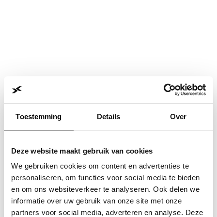
Toestemming
Details
Over
Deze website maakt gebruik van cookies
We gebruiken cookies om content en advertenties te
personaliseren, om functies voor social media te bieden
en om ons websiteverkeer te analyseren. Ook delen we
informatie over uw gebruik van onze site met onze
Application error: a
client
-side exception has occurred while
partners voor social media, adverteren en analyse. Deze
loading
www.jvk.nl
(see the
browser console
for more