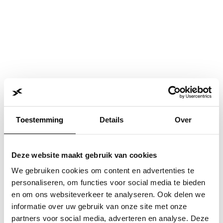
Toestemming
Details
Over
Deze website maakt gebruik van cookies
We gebruiken cookies om content en advertenties te
personaliseren, om functies voor social media te bieden
en om ons websiteverkeer te analyseren. Ook delen we
informatie over uw gebruik van onze site met onze
Application error: a
client
-side exception has occurred while
partners voor social media, adverteren en analyse. Deze
loading
www.jvk.nl
(see the
browser console
for more