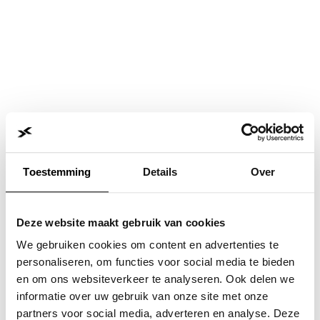
Toestemming
Details
Over
Deze website maakt gebruik van cookies
We gebruiken cookies om content en advertenties te
personaliseren, om functies voor social media te bieden
en om ons websiteverkeer te analyseren. Ook delen we
informatie over uw gebruik van onze site met onze
Application error: a
client
-side exception has occurred while
partners voor social media, adverteren en analyse. Deze
loading
www.jvk.nl
(see the
browser console
for more