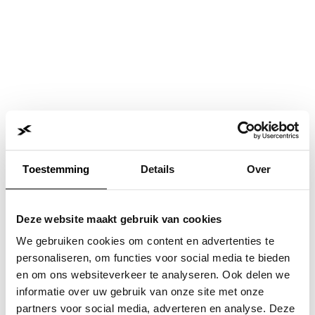
Toestemming
Details
Over
Deze website maakt gebruik van cookies
We gebruiken cookies om content en advertenties te
personaliseren, om functies voor social media te bieden
en om ons websiteverkeer te analyseren. Ook delen we
informatie over uw gebruik van onze site met onze
Application error: a
client
-side exception has occurred while
partners voor social media, adverteren en analyse. Deze
loading
www.jvk.nl
(see the
browser console
for more