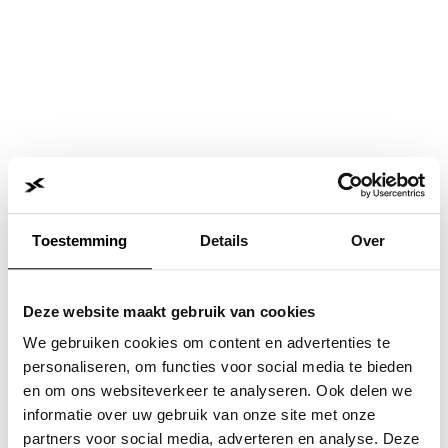
Toestemming
Details
Over
Deze website maakt gebruik van cookies
We gebruiken cookies om content en advertenties te
personaliseren, om functies voor social media te bieden
en om ons websiteverkeer te analyseren. Ook delen we
informatie over uw gebruik van onze site met onze
Application error: a
client
-side exception has occurred while
partners voor social media, adverteren en analyse. Deze
loading
www.jvk.nl
(see the
browser console
for more