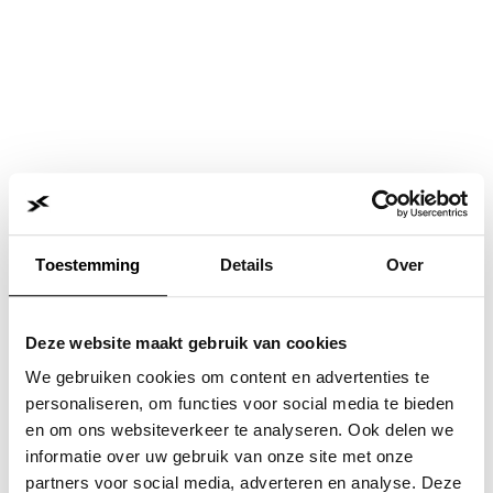
Toestemming
Details
Over
Deze website maakt gebruik van cookies
We gebruiken cookies om content en advertenties te
personaliseren, om functies voor social media te bieden
en om ons websiteverkeer te analyseren. Ook delen we
informatie over uw gebruik van onze site met onze
Application error: a
client
-side exception has occurred while
partners voor social media, adverteren en analyse. Deze
loading
www.jvk.nl
(see the
browser console
for more