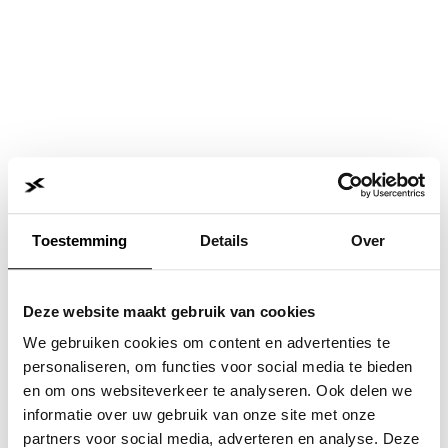
Toestemming
Details
Over
Deze website maakt gebruik van cookies
We gebruiken cookies om content en advertenties te
personaliseren, om functies voor social media te bieden
en om ons websiteverkeer te analyseren. Ook delen we
informatie over uw gebruik van onze site met onze
Application error: a
client
-side exception has occurred while
partners voor social media, adverteren en analyse. Deze
loading
www.jvk.nl
(see the
browser console
for more