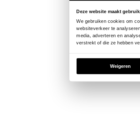
Deze website maakt gebruik
Application error: a
client
-sid
We gebruiken cookies om cont
websiteverkeer te analyseren
media, adverteren en analys
verstrekt of die ze hebben v
Weigeren