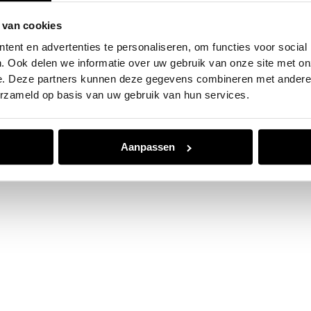
 van cookies
e exception has occurred while loading
www.jvk.nl
(see the
browser
ent en advertenties te personaliseren, om functies voor social
. Ook delen we informatie over uw gebruik van onze site met on
e. Deze partners kunnen deze gegevens combineren met andere i
erzameld op basis van uw gebruik van hun services.
Aanpassen