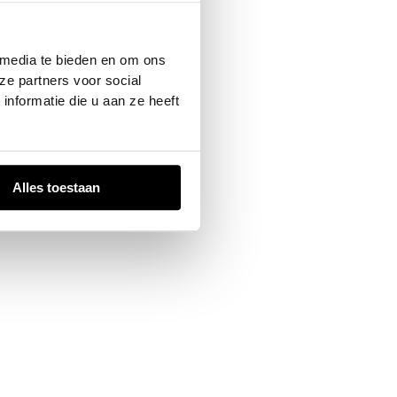
 console
for more information).
 media te bieden en om ons
ze partners voor social
nformatie die u aan ze heeft
Alles toestaan