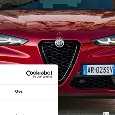
Over
+
1