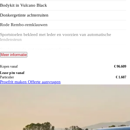
Bodykit in Vulcano Black
Donkergetinte achterruiten
Rode Rembo-remklauwen
Sportstoelen bekleed met leder en voorzien van automatische
lendensteun
Stoelen voorin met verwarmingsfunctie
Meer informatie
Stoelen voorin 6-weg elektrisch verstelbaar
Kopen vanaf
€ 96.609
Met leder bekleed verwarmd stuurwiel met startknop
Lease p/m vanaf
Particulier
€ 1.607
Gekimiteerd sperdifferentieel
Proefrit maken
Offerte aanvragen
Benzine 280 PK 4WD
Diesel 210 PK 4WD
Diesel 160 PK Achterwielaandrijving