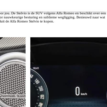
or jou. De Stelvio is de SUV volgens Alfa Romeo en beschikt over een
voor nauwkeurige besturing en sublieme wegligging. Benieuwd naar wat
luit de Alfa Romeo Stelvio te kopen.