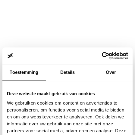
Toestemming
Details
Over
Deze website maakt gebruik van cookies
We gebruiken cookies om content en advertenties te
personaliseren, om functies voor social media te bieden
en om ons websiteverkeer te analyseren. Ook delen we
informatie over uw gebruik van onze site met onze
Application error: a
client
-side exception has occurred while
partners voor social media, adverteren en analyse. Deze
loading
www.jvk.nl
(see the
browser console
for more