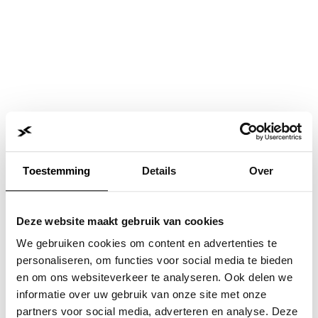
Toestemming
Details
Over
Deze website maakt gebruik van cookies
We gebruiken cookies om content en advertenties te
personaliseren, om functies voor social media te bieden
en om ons websiteverkeer te analyseren. Ook delen we
informatie over uw gebruik van onze site met onze
Application error: a
client
-side exception has occurred while
partners voor social media, adverteren en analyse. Deze
loading
www.jvk.nl
(see the
browser console
for more