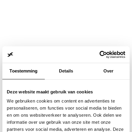
Toestemming
Details
Over
Deze website maakt gebruik van cookies
We gebruiken cookies om content en advertenties te
personaliseren, om functies voor social media te bieden
en om ons websiteverkeer te analyseren. Ook delen we
informatie over uw gebruik van onze site met onze
Application error: a
client
-side exception has occurred while
partners voor social media, adverteren en analyse. Deze
loading
www.jvk.nl
(see the
browser console
for more