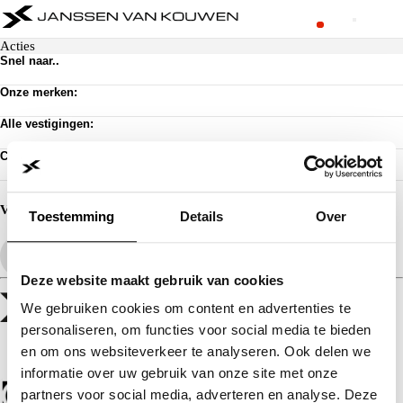
Acties
Snel naar..
Voorraad
Onze merken:
Werkplaats afspraak
Vacatures
Abarth
Alle vestigingen:
Privacy verklaring
Alfa Romeo
Algemene voorwaarden
Citroën
Amsterdam
Cookie toestemming wijzigen
Contact
Dongfeng
Almere Occasion
Pechhulp
Fiat
Almere Stellantis House
Klantenservice
Jeep
Mijdrecht
Voorraad
Jeeps By Titan
Hilversum
Acties
Volg ons
Toestemming
Details
Over
Lancia
Huizen
Leapmotor
ASN Autoschade Naarden
Opel
Rebel Autoschade Huizen
Peugeot
Schadeherstel Hoofddorp
Voyah
Deze website maakt gebruik van cookies
We gebruiken cookies om content en advertenties te
personaliseren, om functies voor social media te bieden
en om ons websiteverkeer te analyseren. Ook delen we
informatie over uw gebruik van onze site met onze
partners voor social media, adverteren en analyse. Deze