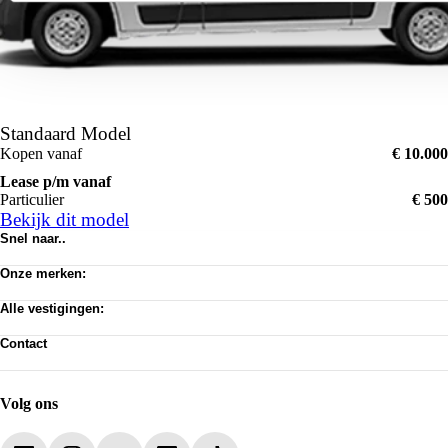
Standaard Model
Kopen vanaf
€ 10.000
Lease p/m vanaf
Particulier
€ 500
Bekijk dit model
Snel naar..
Voorraad
Onze merken:
Werkplaats afspraak
Abarth
Vacatures
Alle vestigingen:
Alfa Romeo
Privacy verklaring
Amsterdam
Citroën
Algemene voorwaarden
Contact
Almere Occasion
Dongfeng
Cookie toestemming wijzigen
Klantenservice
Almere Stellantis House
Fiat
Pechhulp
Voorraad
Mijdrecht
Jeep
Acties
Hilversum
Jeeps By Titan
Volg ons
Huizen
Lancia
ASN Autoschade Naarden
Leapmotor