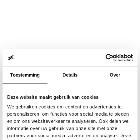
Toestemming
Details
Over
Deze website maakt gebruik van cookies
We gebruiken cookies om content en advertenties te
personaliseren, om functies voor social media te bieden
en om ons websiteverkeer te analyseren. Ook delen we
informatie over uw gebruik van onze site met onze
Application error: a
client
-side exception has occurred while
partners voor social media, adverteren en analyse. Deze
loading
www.jvk.nl
(see the
browser console
for more