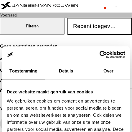
Voorraad
Filteren
Geen voertuigen gevonden
Snel naar..
Voorraad
Onze merken:
Toestemming
Details
Over
Werkplaats afspraak
Vacatures
Abarth
Alle vestigingen:
Privacy verklaring
Alfa Romeo
Algemene voorwaarden
Citroën
Amsterdam
Cookie toestemming wijzigen
Contact
Dongfeng
Deze website maakt gebruik van cookies
Almere Occasion
Pechhulp
Fiat
Almere Stellantis House
Klantenservice
We gebruiken cookies om content en advertenties te
Jeep
Mijdrecht
Voorraad
Jeeps By Titan
Hilversum
Acties
personaliseren, om functies voor social media te bieden
Volg ons
Lancia
Huizen
en om ons websiteverkeer te analyseren. Ook delen we
Leapmotor
ASN Autoschade Naarden
Opel
Rebel Autoschade Huizen
informatie over uw gebruik van onze site met onze
Peugeot
Schadeherstel Hoofddorp
partners voor social media, adverteren en analyse. Deze
Voyah