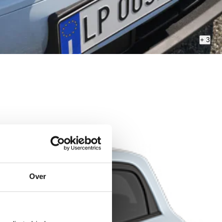
+
3
Over