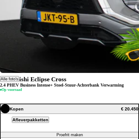
Mitsubishi Eclipse Cross
Alle foto's
2.4 PHEV Business Intense+ Stoel-Stuur-Achterbank Verwarming
Op voorraad
Kopen
€ 20.450
Afleverpakketten
Proefrit maken