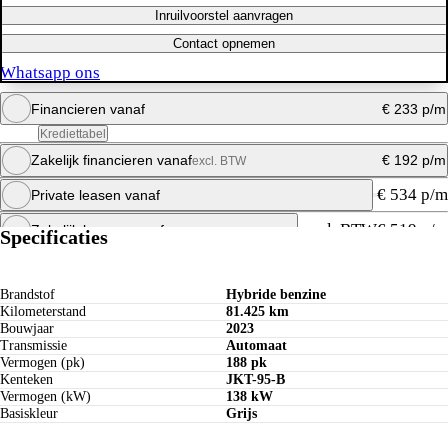
Inruilvoorstel aanvragen
Contact opnemen
Whatsapp ons
Financieren vanaf
€ 233 p/m
Krediettabel
Zakelijk financieren vanaf
€ 192 p/m
excl. BTW
Maandbedrag berekenen
€ 534 p/m
Private leasen vanaf
Whatsapp ons
Maandbedrag berekenen
excl. BTW
€ 519 p/m
Zakelijk leasen vanaf
Specificaties
Whatsapp ons
Maandbedrag berekenen
Whatsapp ons
Maandbedrag berekenen
Brandstof
Hybride benzine
Kilometerstand
81.425 km
Whatsapp ons
Bouwjaar
2023
Transmissie
Automaat
Vermogen (pk)
188 pk
Kenteken
JKT-95-B
Vermogen (kW)
138 kW
Basiskleur
Grijs