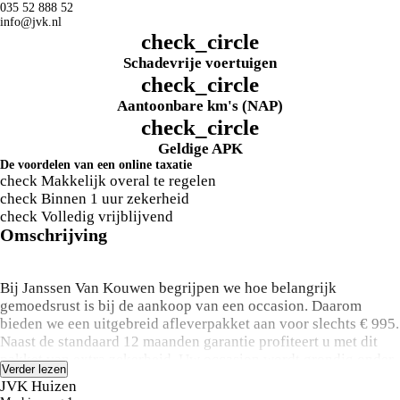
035 52 888 52
info@jvk.nl
check_circle
Schadevrije voertuigen
check_circle
Aantoonbare km's (NAP)
check_circle
Geldige APK
De voordelen van een online taxatie
check
Makkelijk overal te regelen
check
Binnen 1 uur zekerheid
check
Volledig vrijblijvend
Omschrijving
Bij Janssen Van Kouwen begrijpen we hoe belangrijk
gemoedsrust is bij de aankoop van een occasion. Daarom
bieden we een uitgebreid afleverpakket aan voor slechts € 995.
Naast de standaard 12 maanden garantie profiteert u met dit
pakket van extra zekerheid. Uw occasion wordt grondig onder
Verder lezen
handen genomen met een uitgebreide onderhoudsbeurt, 12
JVK Huizen
maanden overdraagbare garantie, pechhulp in heel Europa,