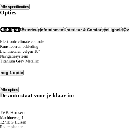
Alle specificaties
Opties
Highlights
Exterieur
Infotainment
Interieur & Comfort
Veiligheid
Ov
electronic climate controle
kunstlederen bekleding
lichtmetalen velgen 18"
navigatiesysteem
Titanium Grey Metallic
nog 1 optie
Alle opties
De auto staat voor je klaar in:
JVK Huizen
Machineweg 1
1271EG Huizen
Route plannen