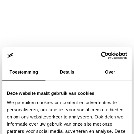
Toestemming
Details
Over
Deze website maakt gebruik van cookies
We gebruiken cookies om content en advertenties te
personaliseren, om functies voor social media te bieden
en om ons websiteverkeer te analyseren. Ook delen we
informatie over uw gebruik van onze site met onze
Application error: a
client
-side exception has occurred while
partners voor social media, adverteren en analyse. Deze
loading
www.jvk.nl
(see the
browser console
for more